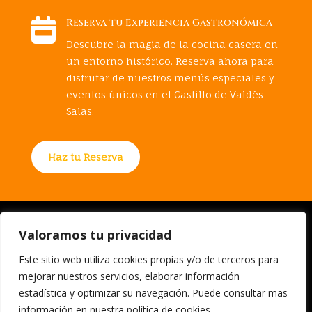

Reserva tu Experiencia Gastronómica
Descubre la magia de la cocina casera en
un entorno histórico. Reserva ahora para
disfrutar de nuestros menús especiales y
eventos únicos en el Castillo de Valdés
Salas.
Haz tu Reserva
Aviso legal
Valoramos tu privacidad
Este sitio web utiliza cookies propias y/o de terceros para
Política de privaciad
mejorar nuestros servicios, elaborar información
estadística y optimizar su navegación. Puede consultar mas
Política de cookies
información en nuestra
política de cookies